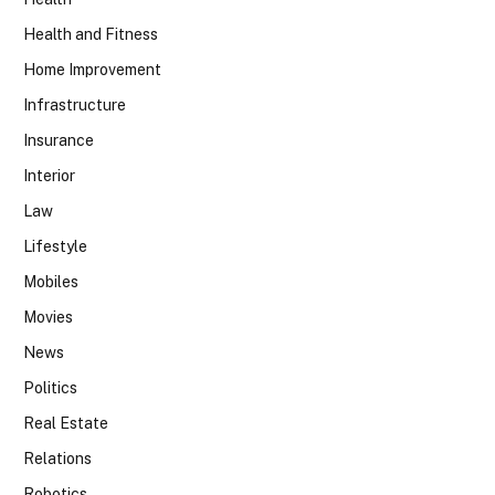
Health and Fitness
Home Improvement
Infrastructure
Insurance
Interior
Law
Lifestyle
Mobiles
Movies
News
Politics
Real Estate
Relations
Robotics