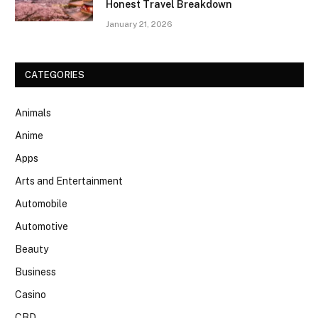
Honest Travel Breakdown
January 21, 2026
CATEGORIES
Animals
Anime
Apps
Arts and Entertainment
Automobile
Automotive
Beauty
Business
Casino
CBD