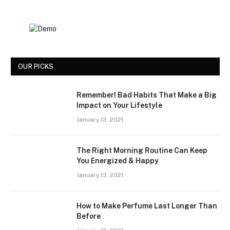
OUR PICKS
Remember! Bad Habits That Make a Big
Impact on Your Lifestyle
January 13, 2021
The Right Morning Routine Can Keep
You Energized & Happy
January 13, 2021
How to Make Perfume Last Longer Than
Before