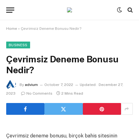
Home
»
Çevrimsiz Deneme Bonusu Nedir?
BUSINESS
Çevrimsiz Deneme Bonusu
Nedir?
By
advium
October 7, 2022
Updated:
December 27,
2023
No Comments
2 Mins Read
Çevrimsiz deneme bonusu, birçok bahis sitesinin