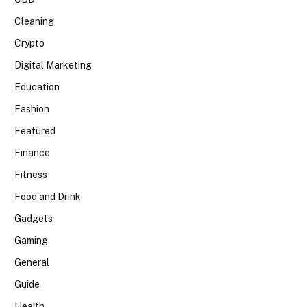
Cleaning
Crypto
Digital Marketing
Education
Fashion
Featured
Finance
Fitness
Food and Drink
Gadgets
Gaming
General
Guide
Health