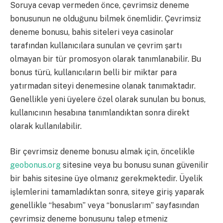
Soruya cevap vermeden önce, çevrimsiz deneme
bonusunun ne olduğunu bilmek önemlidir. Çevrimsiz
deneme bonusu, bahis siteleri veya casinolar
tarafından kullanıcılara sunulan ve çevrim şartı
olmayan bir tür promosyon olarak tanımlanabilir. Bu
bonus türü, kullanıcıların belli bir miktar para
yatırmadan siteyi denemesine olanak tanımaktadır.
Genellikle yeni üyelere özel olarak sunulan bu bonus,
kullanıcının hesabına tanımlandıktan sonra direkt
olarak kullanılabilir.
Bir çevrimsiz deneme bonusu almak için, öncelikle
geobonus.org
sitesine veya bu bonusu sunan güvenilir
bir bahis sitesine üye olmanız gerekmektedir. Üyelik
işlemlerini tamamladıktan sonra, siteye giriş yaparak
genellikle “hesabım” veya “bonuslarım” sayfasından
çevrimsiz deneme bonusunu talep etmeniz