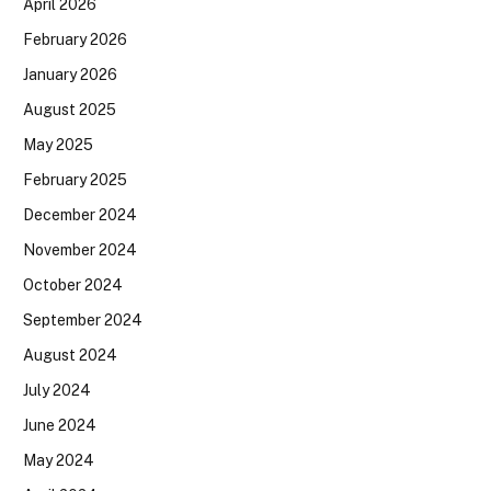
April 2026
February 2026
January 2026
August 2025
May 2025
February 2025
December 2024
November 2024
October 2024
September 2024
August 2024
July 2024
June 2024
May 2024