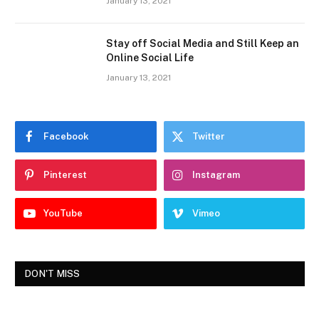
January 13, 2021
Stay off Social Media and Still Keep an
Online Social Life
January 13, 2021
Facebook
Twitter
Pinterest
Instagram
YouTube
Vimeo
DON'T MISS